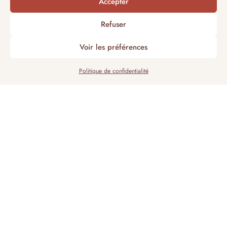
Accepter
Refuser
Voir les préférences
Politique de confidentialité
CRÉEZ DES SOUVENIRS UNIQUES DANS UN LIEU
EMPREINT DE CHARME
UN LIEU DE CHARME POUR VOS
PROJETS CRÉATIFS
Le Manoir de Beaumarchais, niché en Seine-et-
Marne, est un véritable bijou d’architecture et de