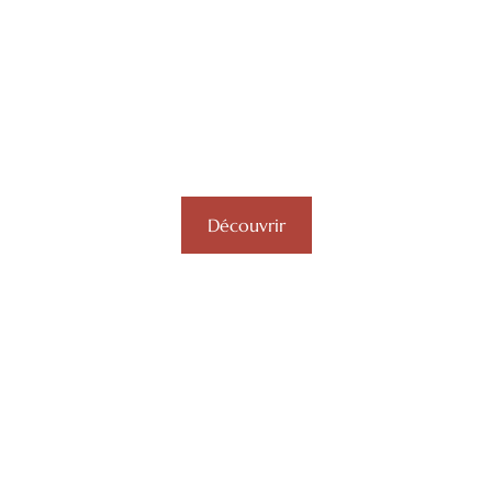
BEAUMARCHAIS
Célébrez votre union dans un cadre enchanteur,
entouré de l’élégance et du charme historique du
Manoir de Beaumarchais, le domaine idéal pour un
mariage en Île-de-France.
Découvrir