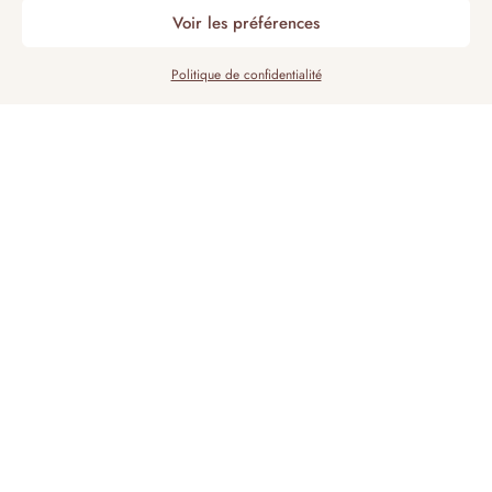
Voir les préférences
Politique de confidentialité
UN LIEU D'AMOUR ET DE MAGIE
UN CADRE IDYLLIQUE POUR
VOTRE MARIAGE
Le Manoir de Beaumarchais, situé aux portes de
Paris, offre un cadre idyllique pour célébrer votre
mariage. Niché au cœur de la Brie en Seine-et-
Marne, ce manoir historique allie charme et
prestige. Entouré de jardins luxuriants et d’un parc