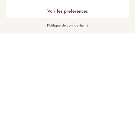
Voir les préférences
Politique de confidentialité
AVEC LA RÉSERVATION D'UNE CHAMBRE
INCLUS DANS LES CHAMBRES
Profitez d’un confort optimal avec nos chambres
équipées de literie haut de gamme, Wi-Fi gratuit,
produits d’accueil, et service de nettoyage
quotidien.